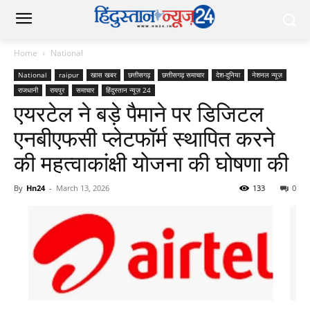
Home
National
National
raipur
खास खबर
छत्तीसगढ़
छत्तीसगढ़ समाचार
देश-दुनिया
नेशनल न्यूज़
राजधानी
रायपुर
समाचार
हिंदुस्तान न्यूज़ 24
एयरटेल ने बड़े पैमाने पर डिजिटल
एनबीएफसी प्लेटफॉर्म स्थापित करने
की महत्वाकांक्षी योजना की घोषणा की
By
Hn24
-
March 13, 2026
133
0